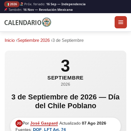
Próx. feriado:
16 Sep — Independencia
2026
También:
16 Nov — Revolución Mexicana
Inicio
›
Septiembre 2026
›
3 de Septiembre
3
SEPTIEMBRE
2026
3 de Septiembre de 2026 — Día
del Chile Poblano
Por
José Gaspard
·
Actualizado
07 Ago 2026
·
JG
Fuentes:
DOF
,
LFT Art. 74