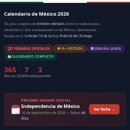
Calendario de México 2026
feriados oficiales
Tu guía completa de
, festivos tradicionales,
efemérides y días conmemorativos de México. Información
Artículo 74 de la Ley Federal del Trabajo
basada en el
.
7 FERIADOS OFICIALES
15+ FESTIVOS
SEMANA SANTA
CALENDARIO COMPLETO
365
7
3
días en 2026
feriados
puentes
PRÓXIMO FERIADO OFICIAL
Independencia de México
Ver fecha →
16 de septiembre de 2026
— faltan
40
días