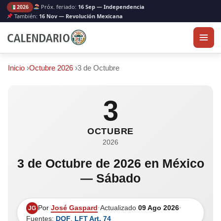
Próx. feriado:
16 Sep — Independencia
2026
También:
16 Nov — Revolución Mexicana
Inicio
›
Octubre 2026
›
3 de Octubre
3
OCTUBRE
2026
3 de Octubre de 2026 en México
— Sábado
Por
José Gaspard
·
Actualizado
09 Ago 2026
·
JG
Fuentes:
DOF
,
LFT Art. 74