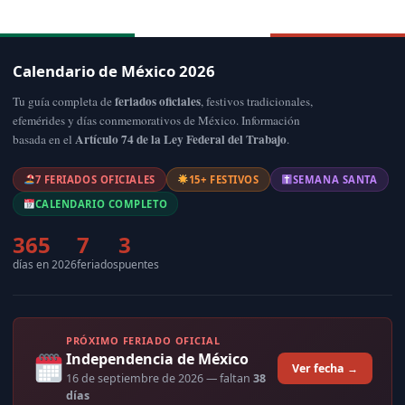
Calendario de México 2026
feriados oficiales
Tu guía completa de
, festivos tradicionales,
efemérides y días conmemorativos de México. Información
Artículo 74 de la Ley Federal del Trabajo
basada en el
.
7 FERIADOS OFICIALES
15+ FESTIVOS
SEMANA SANTA
CALENDARIO COMPLETO
365
7
3
días en 2026
feriados
puentes
PRÓXIMO FERIADO OFICIAL
Independencia de México
Ver fecha →
16 de septiembre de 2026
— faltan
38
días