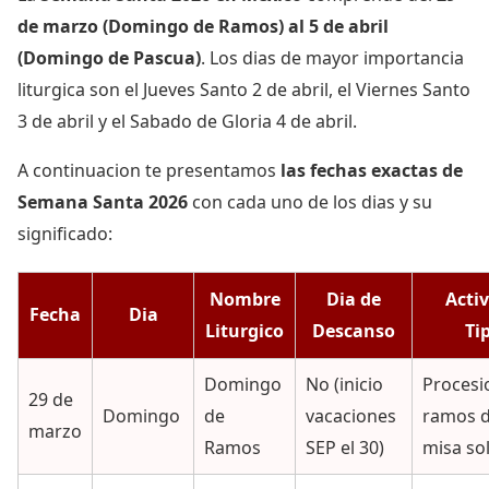
de marzo (Domingo de Ramos) al 5 de abril
(Domingo de Pascua)
. Los dias de mayor importancia
liturgica son el Jueves Santo 2 de abril, el Viernes Santo
3 de abril y el Sabado de Gloria 4 de abril.
A continuacion te presentamos
las fechas exactas de
Semana Santa 2026
con cada uno de los dias y su
significado:
Nombre
Dia de
Acti
Fecha
Dia
Liturgico
Descanso
Ti
Domingo
No (inicio
Procesi
29 de
Domingo
de
vacaciones
ramos d
marzo
Ramos
SEP el 30)
misa s