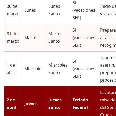
Si
30 de
Lunes
Inicio de
Lunes
(vacaciones
marzo
Santo
visitas 
SEP)
Si
Prepara
31 de
Martes
Martes
(vacaciones
altares,
marzo
Santo
SEP)
recogim
Tapetes
Si
1 de
Miercoles
aserrin,
Miercoles
(vacaciones
abril
Santo
prepara
SEP)
procesi
Lavatori
2 de
Jueves
Feriado
misa de
Jueves
abril
Santo
Federal
del Seno
Crucis