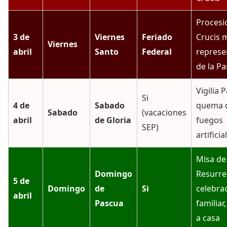
Procesi
3 de
Viernes
Feriado
Crucis 
Viernes
abril
Santo
Federal
represe
de la Pa
Vigilia 
Si
4 de
Sabado
quema d
Sabado
(vacaciones
abril
de Gloria
fuegos
SEP)
artificia
Misa de
Domingo
Resurre
5 de
Domingo
de
Si
celebra
abril
Pascua
familiar
a casa