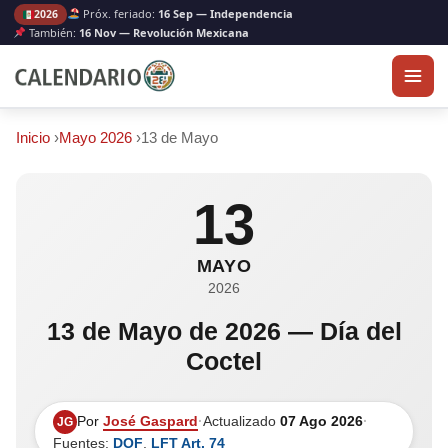
Próx. feriado:
16 Sep — Independencia
2026
También:
16 Nov — Revolución Mexicana
Inicio
›
Mayo 2026
›
13 de Mayo
13
MAYO
2026
13 de Mayo de 2026 — Día del
Coctel
Por
José Gaspard
·
Actualizado
07 Ago 2026
·
JG
Fuentes:
DOF
,
LFT Art. 74