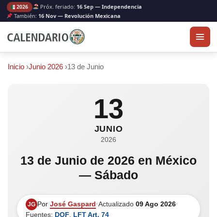
Próx. feriado:
16 Sep — Independencia
2026
También:
16 Nov — Revolución Mexicana
Inicio
›
Junio 2026
›
13 de Junio
13
JUNIO
2026
13 de Junio de 2026 en México
— Sábado
Por
José Gaspard
·
Actualizado
09 Ago 2026
·
JG
Fuentes:
DOF
,
LFT Art. 74