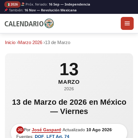
Próx. feriado:
16 Sep — Independencia
2026
También:
16 Nov — Revolución Mexicana
Inicio
›
Marzo 2026
›
13 de Marzo
13
MARZO
2026
13 de Marzo de 2026 en México
— Viernes
Por
José Gaspard
·
Actualizado
10 Ago 2026
·
JG
Fuentes:
DOF
,
LFT Art. 74