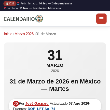
Próx. feriado:
16 Sep — Independencia
2026
También:
16 Nov — Revolución Mexicana
Inicio
›
Marzo 2026
›
31 de Marzo
31
MARZO
2026
31 de Marzo de 2026 en México
— Martes
Por
José Gaspard
·
Actualizado
07 Ago 2026
·
JG
Fuentes:
DOF
,
LFT Art. 74