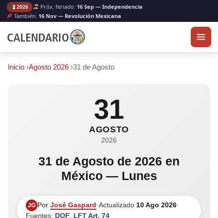
Próx. feriado:
16 Sep — Independencia
2026
También:
16 Nov — Revolución Mexicana
Inicio
›
Agosto 2026
›
31 de Agosto
31
AGOSTO
2026
31 de Agosto de 2026 en
México — Lunes
Por
José Gaspard
·
Actualizado
10 Ago 2026
·
JG
Fuentes:
DOF
,
LFT Art. 74