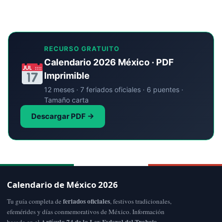
RECURSO GRATUITO
Calendario 2026 México · PDF
Imprimible
12 meses · 7 feriados oficiales · 6 puentes ·
Tamaño carta
Descargar PDF →
Calendario de México 2026
feriados oficiales
Tu guía completa de
, festivos tradicionales,
efemérides y días conmemorativos de México. Información
Artículo 74 de la Ley Federal del Trabajo
basada en el
.