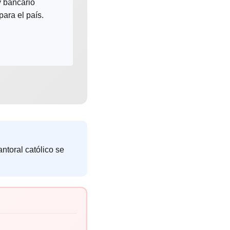
 y bancario
para el país.
ntoral católico se