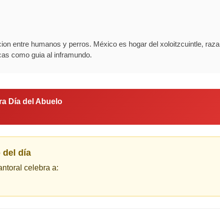
cion entre humanos y perros. México es hogar del xoloitzcuintle, raz
cas como guia al inframundo.
ra Día del Abuelo
 del día
antoral celebra a: