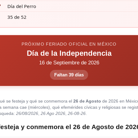
?
Día del Perro
35 de 52
PRÓXIMO FERIADO OFICIAL EN MÉXICO
Día de la Independencia
16 de Septiembre de 2026
Faltan 39 días
qué se festeja y qué se conmemora el
26 de Agosto
de 2026 en Méxic
 la semana cae (miércoles), qué efemérides cívicas y religiosas se regis
úsqueda:
26/08/2026
,
26 Ago 2026
,
26-08-26
.
festeja y conmemora el 26 de Agosto de 202