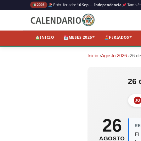
·
·
2026
Próx. feriado:
16 Sep — Independencia
Tambié
INICIO
MESES 2026
FERIADOS
Inicio
›
Agosto 2026
›
26 de
26 
JG
26
RE
El
AGOSTO