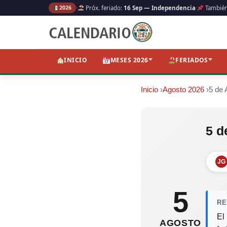
·
·
2026
Próx. feriado:
16 Sep — Independencia
Tambié
INICIO
MESES 2026
FERIADOS
Inicio
›
Agosto 2026
›
5 de 
5 d
JG
5
RE
El
AGOSTO