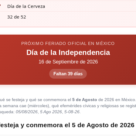
?
Día de la Cerveza
32 de 52
PRÓXIMO FERIADO OFICIAL EN MÉXICO
Día de la Independencia
16 de Septiembre de 2026
Faltan 39 días
qué se festeja y qué se conmemora el
5 de Agosto
de 2026 en México
 la semana cae (miércoles), qué efemérides cívicas y religiosas se regis
úsqueda:
05/08/2026
,
5 Ago 2026
,
5-08-26
.
festeja y conmemora el 5 de Agosto de 2026