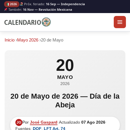
Próx. feriado:
16 Sep — Independencia
2026
También:
16 Nov — Revolución Mexicana
Inicio
›
Mayo 2026
›
20 de Mayo
20
MAYO
2026
20 de Mayo de 2026 — Día de la
Abeja
Por
José Gaspard
·
Actualizado
07 Ago 2026
·
JG
Fuentes:
DOF
,
LFT Art. 74