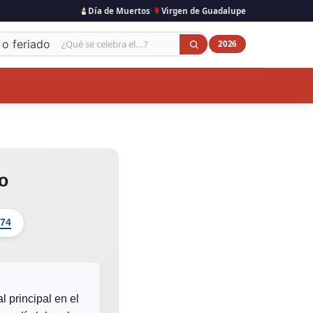
·
Día de Muertos
Virgen de Guadalupe
 o feriado
2026
o
 74
 principal en el