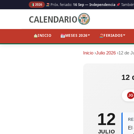
·
·
2026
Próx. feriado:
16 Sep — Independencia
Tambié
INICIO
MESES 2026
FERIADOS
Inicio
›
Julio 2026
›
12 de Ju
12 
JG
12
RE
El
JULIO