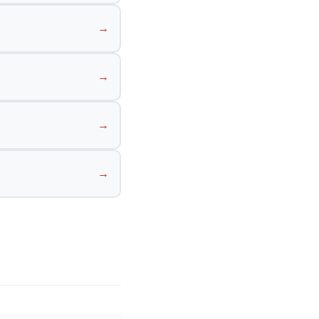
→
→
→
→