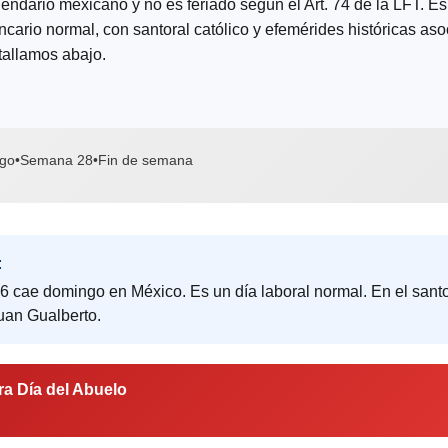
lendario mexicano y no es feriado según el Art. 74 de la LFT. Es
ncario normal, con santoral católico y efemérides históricas as
tallamos abajo.
go
•
Semana 28
•
Fin de semana
:
26 cae domingo en México. Es un día laboral normal. En el santo
an Gualberto.
ra Día del Abuelo