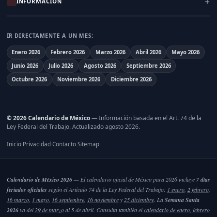
INFORMACIÓN
IR DIRECTAMENTE A UN MES:
Enero 2026
Febrero 2026
Marzo 2026
Abril 2026
Mayo 2026
Junio 2026
Julio 2026
Agosto 2026
Septiembre 2026
Octubre 2026
Noviembre 2026
Diciembre 2026
© 2026 Calendario de México
— Información basada en el
Art. 74 de la
Ley Federal del Trabajo
. Actualizado agosto 2026.
Inicio
Privacidad
Contacto
Sitemap
·
·
·
Calendario de México 2026
— El calendario oficial de México para 2026 incluye
7 días
feriados oficiales
según el Artículo 74 de la Ley Federal del Trabajo:
1 enero
,
2 febrero
,
16 marzo
,
1 mayo
,
16 septiembre
,
16 noviembre
y
25 diciembre
. La
Semana Santa
2026
va del
29 de marzo
al 5 de abril. Consulta también el
calendario de enero
,
febrero