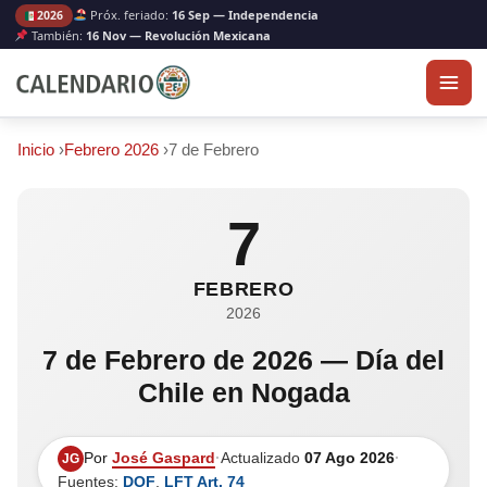
Próx. feriado:
16 Sep — Independencia
2026
También:
16 Nov — Revolución Mexicana
Inicio
›
Febrero 2026
›
7 de Febrero
7
FEBRERO
2026
7 de Febrero de 2026 — Día del
Chile en Nogada
Por
José Gaspard
·
Actualizado
07 Ago 2026
·
JG
Fuentes:
DOF
,
LFT Art. 74