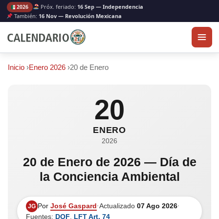
Próx. feriado:
16 Sep — Independencia
2026
También:
16 Nov — Revolución Mexicana
Inicio
›
Enero 2026
›
20 de Enero
20
ENERO
2026
20 de Enero de 2026 — Día de
la Conciencia Ambiental
Por
José Gaspard
·
Actualizado
07 Ago 2026
·
JG
Fuentes:
DOF
,
LFT Art. 74