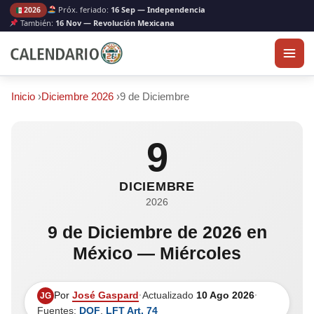
Próx. feriado:
16 Sep — Independencia
2026
También:
16 Nov — Revolución Mexicana
Inicio
›
Diciembre 2026
›
9 de Diciembre
9
DICIEMBRE
2026
9 de Diciembre de 2026 en
México — Miércoles
Por
José Gaspard
·
Actualizado
10 Ago 2026
·
JG
Fuentes:
DOF
,
LFT Art. 74