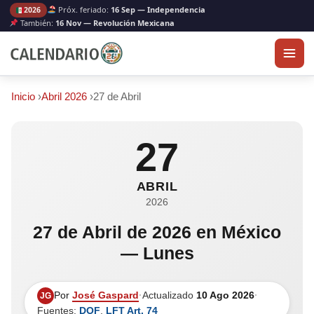
Próx. feriado:
16 Sep — Independencia
2026
También:
16 Nov — Revolución Mexicana
Inicio
›
Abril 2026
›
27 de Abril
27
ABRIL
2026
27 de Abril de 2026 en México
— Lunes
Por
José Gaspard
·
Actualizado
10 Ago 2026
·
JG
Fuentes:
DOF
,
LFT Art. 74